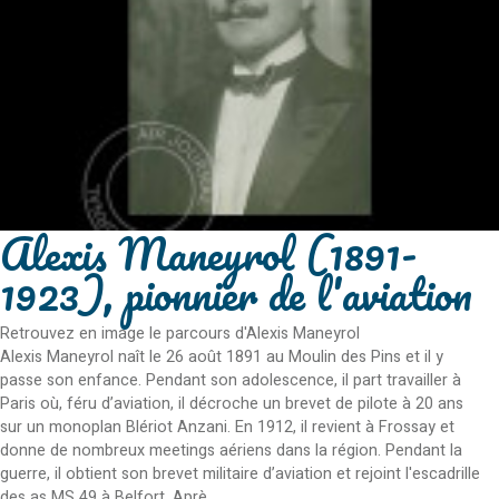
Alexis Maneyrol (1891-
1923), pionnier de l'aviation
Retrouvez en image le parcours d'Alexis Maneyrol
Alexis Maneyrol naît le 26 août 1891 au Moulin des Pins et il y
passe son enfance. Pendant son adolescence, il part travailler à
Paris où, féru d’aviation, il décroche un brevet de pilote à 20 ans
sur un monoplan Blériot Anzani. En 1912, il revient à Frossay et
donne de nombreux meetings aériens dans la région. Pendant la
guerre, il obtient son brevet militaire d’aviation et rejoint l'escadrille
des as MS 49 à Belfort. Aprè...