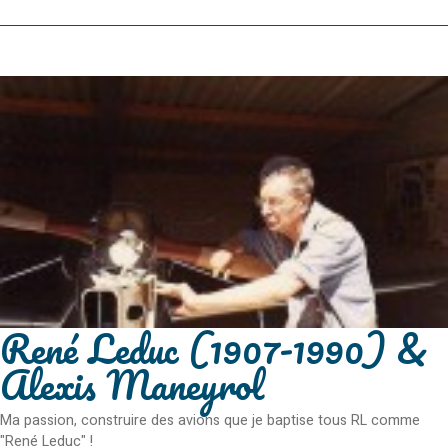
René Leduc (1907-1990) &
Alexis Maneyrol
Ma passion, construire des avions que je baptise tous RL comme
"René Leduc" !