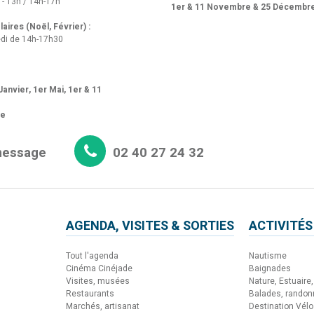
 - 13h / 14h-17h
1er & 11 Novembre & 25 Décembr
aires (Noël, Février) :
di de 14h-17h30
anvier, 1er Mai, 1er & 11
re
message
02 40 27 24 32
AGENDA, VISITES & SORTIES
ACTIVITÉS
Tout l'agenda
Nautisme
Cinéma Cinéjade
Baignades
Visites, musées
Nature, Estuaire, 
Restaurants
Balades, rando
Marchés, artisanat
Destination Vélo