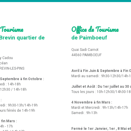
 Tourisme
Office de Tourisme
Brevin quartier de
de Paimboeuf
Quai Sadi Carnot
44560 PAIMBOEUF
y Cadou
Océan
REVIN-LES-PINS
Avril à Fin Juin & Septembre à Fin
Mardi au samedi : 9h30-12h30/14h-
t Septembre à fin Octobre :
edi : 14h-18h
Juillet et Août : Du 1er juillet au 30
-12h30 / 14h-18h
Tous les jours : 10h-12h30/14h30-1
 :
4 Novembre à fin Mars :
redi : 9h30-13h/14h-19h
Mardi et Mercredi : 9h-13h/14h-17h
urs fériés de 14h-19h
Samedi : 9h-13h
fin Mars :
14h - 17h
Fermé le 1er Janvier, 1er , 8 Mai e