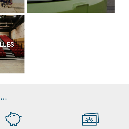
ALLES
..