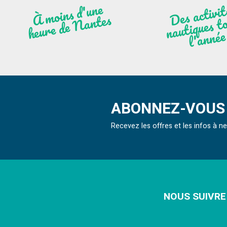
moi
ns
d'u
ne
heu
re
de
N
a
De
activit
aut
l
À
ntes
ques to
née
ABONNEZ-VOUS 
Recevez les offres et les infos à 
NOUS SUIVRE