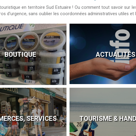
ur touristique en territoire Sud Estuaire ! Ou comment tout savoir su
s d'urgence, sans oublier les coordonnées administratives utiles et les
BOUTIQUE
ACTUALITÉS
ERCES, SERVICES
TOURISME & HAN