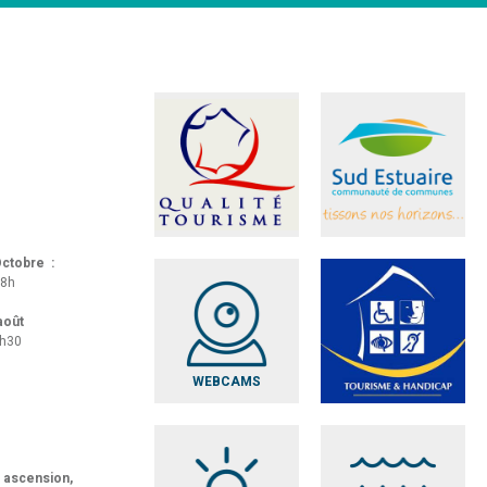
 Octobre :
18h
 août
8h30
WEBCAMS
t ascension,