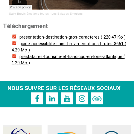
Saint-Brevin émotions brutes
·
Les Balades Émotions
Téléchargement
presentation-destination-gros-caracteres
( 220.47 Ko )
guide-accessibilite-saint-brevin-emotions-brutes-3661
(
4.29 Mo )
prestataires-tourisme-et-handicap-en-loire-atlantique
(
1.29 Mo )
NOUS SUIVRE SUR LES RÉSEAUX SOCIAUX