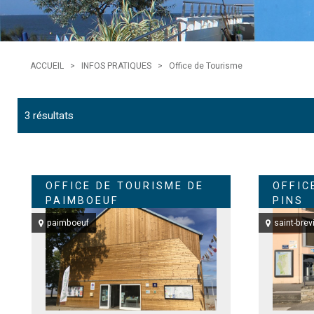
ACCUEIL
>
INFOS PRATIQUES
>
Office de Tourisme
3
résultats
OFFICE DE TOURISME DE
OFFIC
PAIMBOEUF
PINS
paimboeuf
saint-brev