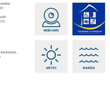
 Octobre :
18h
 août
8h30
WEBCAMS
t ascension,
e
MÉTÉO
MARÉES