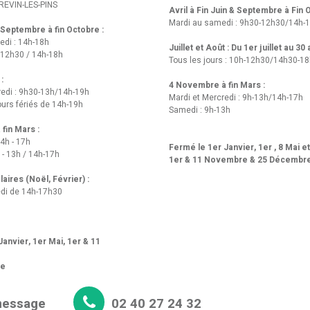
REVIN-LES-PINS
Avril à Fin Juin & Septembre à Fin
Mardi au samedi : 9h30-12h30/14h-
t Septembre à fin Octobre :
edi : 14h-18h
Juillet et Août : Du 1er juillet au 30
-12h30 / 14h-18h
Tous les jours : 10h-12h30/14h30-1
 :
4 Novembre à fin Mars :
redi : 9h30-13h/14h-19h
Mardi et Mercredi : 9h-13h/14h-17h
urs fériés de 14h-19h
Samedi : 9h-13h
fin Mars :
14h - 17h
Fermé le 1er Janvier, 1er , 8 Mai e
 - 13h / 14h-17h
1er & 11 Novembre & 25 Décembr
aires (Noël, Février) :
di de 14h-17h30
anvier, 1er Mai, 1er & 11
re
message
02 40 27 24 32