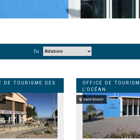
Tri :
E DE TOURISME DES
OFFICE DE TOURISM
L'OCÉAN
in
saint-brevin