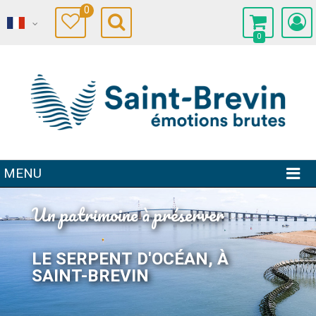
0
0
MENU
Un patrimoine à préserver
LE SERPENT D'OCÉAN, À
SAINT-BREVIN