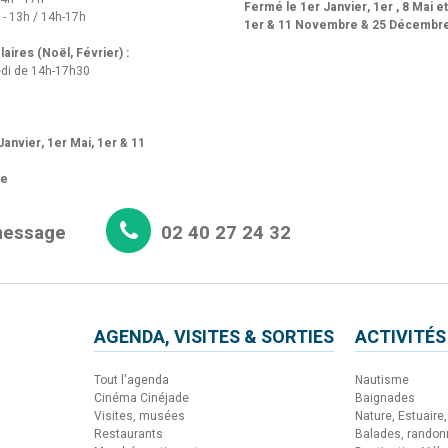
Fermé le 1er Janvier, 1er , 8 Mai e
 - 13h / 14h-17h
1er & 11 Novembre & 25 Décembr
aires (Noël, Février) :
di de 14h-17h30
anvier, 1er Mai, 1er & 11
re
message
02 40 27 24 32
AGENDA, VISITES & SORTIES
ACTIVITÉS
Tout l'agenda
Nautisme
Cinéma Cinéjade
Baignades
Visites, musées
Nature, Estuaire, 
Restaurants
Balades, rando