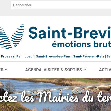
Frossay
Paimboeuf
Saint-Brevin-les-Pins
Saint-Père-en-Retz
Sa
TS
AGENDA, VISITES & SORTIES
ACTIV
tez les Mairies du ter