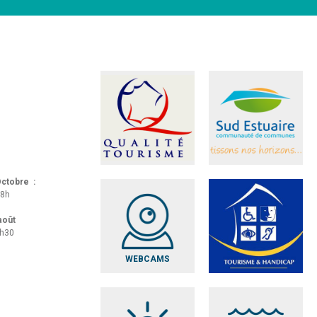
 Octobre :
18h
 août
8h30
WEBCAMS