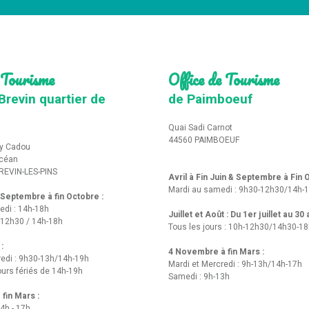
 Tourisme
Office de Tourisme
Brevin quartier de
de Paimboeuf
Quai Sadi Carnot
44560 PAIMBOEUF
y Cadou
Océan
REVIN-LES-PINS
Avril à Fin Juin & Septembre à Fin
Mardi au samedi : 9h30-12h30/14h-
t Septembre à fin Octobre :
edi : 14h-18h
Juillet et Août : Du 1er juillet au 30
-12h30 / 14h-18h
Tous les jours : 10h-12h30/14h30-1
 :
4 Novembre à fin Mars :
redi : 9h30-13h/14h-19h
Mardi et Mercredi : 9h-13h/14h-17h
urs fériés de 14h-19h
Samedi : 9h-13h
fin Mars :
14h - 17h