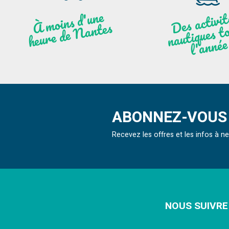
moi
ns
d'u
ne
heu
re
de
N
a
De
activit
aut
l
À
ntes
ques to
née
ABONNEZ-VOUS 
Recevez les offres et les infos à 
NOUS SUIVRE