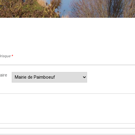
érisque
*
aire