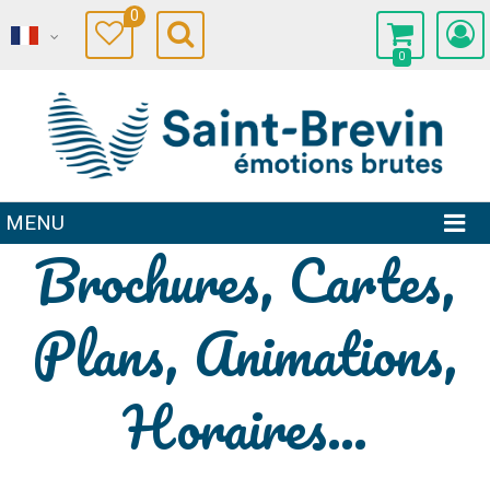
0
0
MENU
Brochures, Cartes,
Plans, Animations,
Horaires...