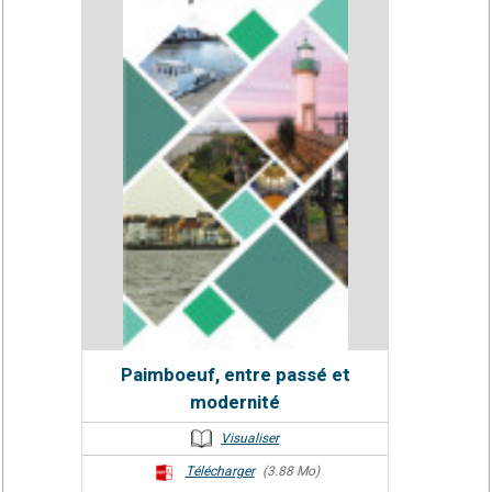
Paimboeuf, entre passé et
modernité
Visualiser
Télécharger
(3.88 Mo)