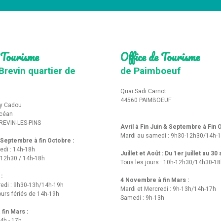
 Tourisme
Office de Tourisme
Brevin quartier de
de Paimboeuf
Quai Sadi Carnot
44560 PAIMBOEUF
y Cadou
Océan
REVIN-LES-PINS
Avril à Fin Juin & Septembre à Fin
Mardi au samedi : 9h30-12h30/14h-
t Septembre à fin Octobre :
edi : 14h-18h
Juillet et Août : Du 1er juillet au 30
-12h30 / 14h-18h
Tous les jours : 10h-12h30/14h30-1
 :
4 Novembre à fin Mars :
redi : 9h30-13h/14h-19h
Mardi et Mercredi : 9h-13h/14h-17h
urs fériés de 14h-19h
Samedi : 9h-13h
fin Mars :
14h - 17h