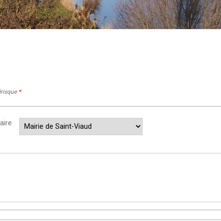
érisque
*
aire