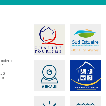
 Octobre :
18h
 août
8h30
WEBCAMS