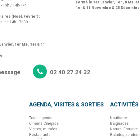
Fermé le 1er Janvier, 1er , 8 Mai e
 - 13h / 14h-17h
1er & 11 Novembre & 25 Décembr
aires (Noël, Février) :
di de 14h-17h30
anvier, 1er Mai, 1er & 11
re
message
02 40 27 24 32
AGENDA, VISITES & SORTIES
ACTIVITÉS
Tout l'agenda
Nautisme
Cinéma Cinéjade
Baignades
Visites, musées
Nature, Estuaire, 
Restaurants
Balades, rando