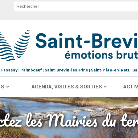
Frossay
Paimboeuf
Saint-Brevin-les-Pins
Saint-Père-en-Retz
Sa
TS
AGENDA, VISITES & SORTIES
ACTIV
tez les Mairies du ter