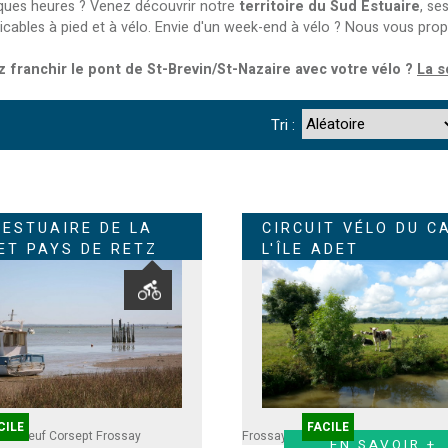
ques heures ? Venez découvrir notre
territoire du Sud Estuaire
, se
aticables à pied et à vélo. Envie d'un week-end à vélo ? Nous vous pro
 franchir le pont de St-Brevin/St-Nazaire avec votre vélo ?
La s
Tri :
 ESTUAIRE DE LA
CIRCUIT VÉLO DU C
 ET PAYS DE RETZ
L'ÎLE ADET
CILE
FACILE
imboeuf
Corsept
Frossay
Frossay
EN SAVOIR +