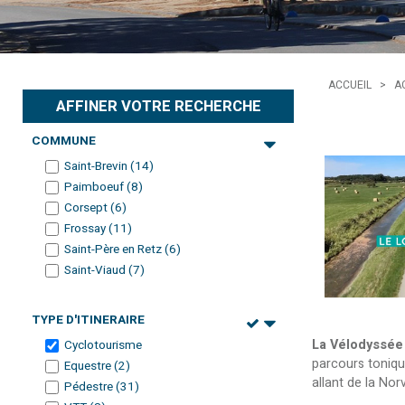
ACCUEIL
>
AC
AFFINER VOTRE RECHERCHE
COMMUNE
Saint-Brevin
(
14
)
Paimboeuf
(
8
)
Corsept
(
6
)
Frossay
(
11
)
Saint-Père en Retz
(
6
)
Saint-Viaud
(
7
)
TYPE D'ITINERAIRE
La Vélodyssée
Cyclotourisme
parcours tonique
Equestre
(
2
)
allant de la Nor
Pédestre
(
31
)