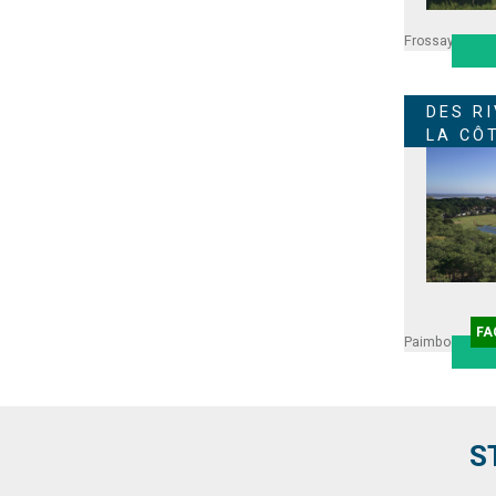
Frossay
DES RI
LA CÔ
FA
Paimboeuf
Fro
S