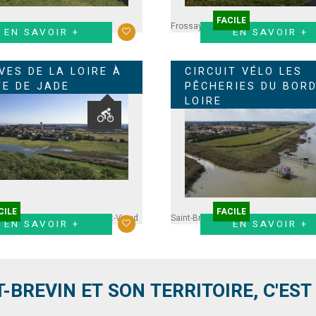
FACILE
Frossay
EN SAVOIR +
EN SAVOIR +
VES DE LA LOIRE À
CIRCUIT VÉLO LES
TE DE JADE
PÊCHERIES DU BORD
LOIRE
CILE
FACILE
ssay
Saint-Père en Retz
Saint-Viaud
Saint-Brevin
Paimboeuf
Corsept
EN SAVOIR +
EN SAVOIR +
T-BREVIN ET SON TERRITOIRE, C'EST .