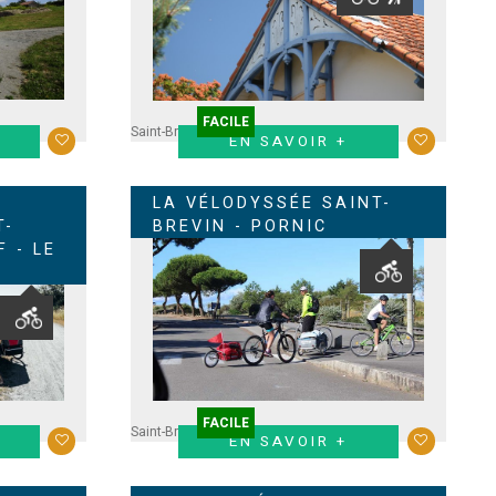
FACILE
Saint-Brevin
EN SAVOIR +
LA VÉLODYSSÉE SAINT-
T-
BREVIN - PORNIC
 - LE
FACILE
say
Saint-Brevin
EN SAVOIR +