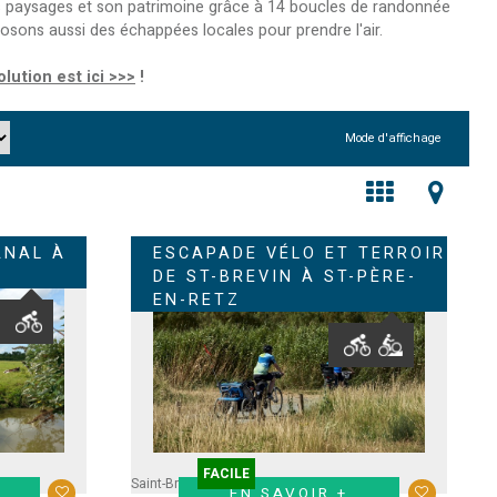
s paysages et son patrimoine grâce à 14 boucles de randonnée
posons aussi des échappées locales pour prendre l'air.
olution est ici >>>
!
Mode d'affichage
ANAL À
ESCAPADE VÉLO ET TERROIR
DE ST-BREVIN À ST-PÈRE-
EN-RETZ
FACILE
Saint-Brevin
Saint-Père en Retz
EN SAVOIR +