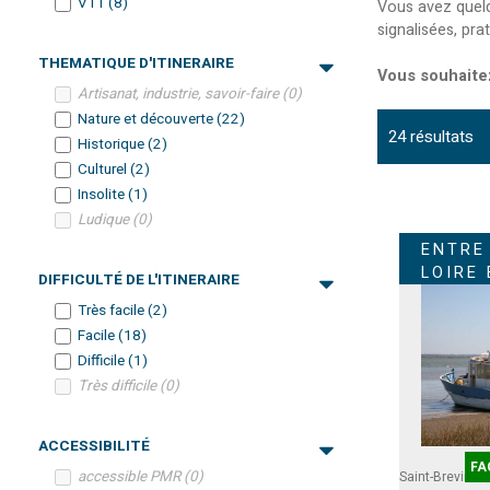
VTT
(
8
)
Vous avez quel
signalisées, pr
THEMATIQUE D'ITINERAIRE
Vous souhaitez
Artisanat, industrie, savoir-faire
(
0
)
Nature et découverte
(
22
)
24
résultats
Historique
(
2
)
Culturel
(
2
)
Insolite
(
1
)
Ludique
(
0
)
ENTRE
LOIRE
DIFFICULTÉ DE L'ITINERAIRE
Très facile
(
2
)
Facile
(
18
)
Difficile
(
1
)
Très difficile
(
0
)
ACCESSIBILITÉ
FA
accessible PMR
(
0
)
Saint-Brevin
Pa