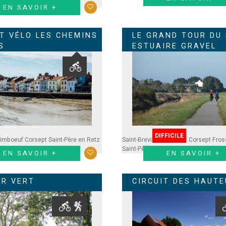
Retz
Saint-Viaud
EN SAVOIR +
IT VÉLO LES CHEMINS
LE GRAND TOUR DU
S
ESTUAIRE GRAVEL
DIFFICILE
imboeuf
Corsept
Saint-Père en Retz
Saint-Brevin
Paimboeuf
Corsept
Fros
Saint-Père en Retz
Saint-Viaud
EN SAVOIR +
EN SAVOIR +
ER VERT
CIRCUIT DES HAUT