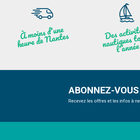
moi
ns
d'u
ne
heu
re
de
N
a
De
activit
aut
l
À
ntes
ques to
née
ABONNEZ-VOUS 
Recevez les offres et les infos à 