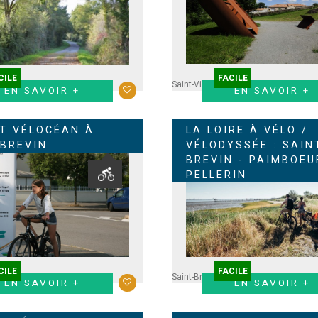
CILE
FACILE
Saint-Viaud
EN SAVOIR +
EN SAVOIR +
IT VÉLOCÉAN À
LA LOIRE À VÉLO /
-BREVIN
VÉLODYSSÉE : SAIN
BREVIN - PAIMBOEUF
PELLERIN
CILE
FACILE
Saint-Brevin
Paimboeuf
Corsept
Fros
EN SAVOIR +
EN SAVOIR +