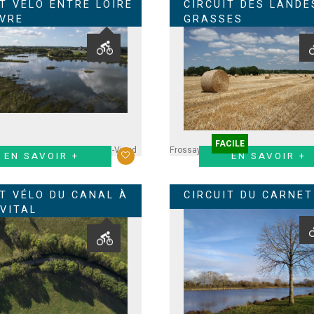
IT VÉLO ENTRE LOIRE
CIRCUIT DES LANDE
IVRE
GRASSES
FACILE
sept
Saint-Père en Retz
Saint-Viaud
Frossay
EN SAVOIR +
EN SAVOIR +
IT VÉLO DU CANAL À
CIRCUIT DU CARNET
-VITAL