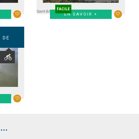
FACILE
Saint-Brevin
EN SAVOIR +
 DE
..