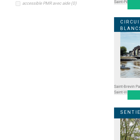
Saint-Père en 
accessible PMR avec aide
(
0
)
CIRCU
BLANC
Saint-Brevin
Pa
Saint-Viaud
SENTI