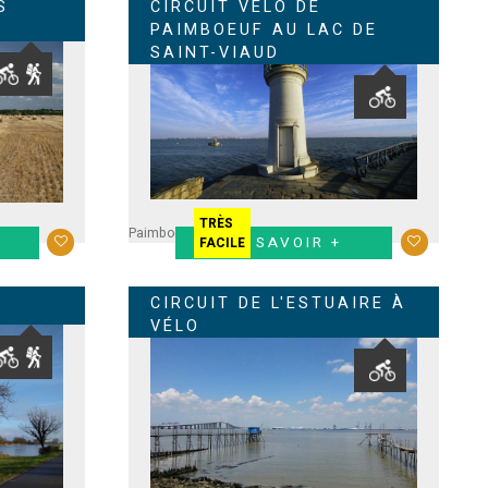
S
CIRCUIT VÉLO DE
PAIMBOEUF AU LAC DE
SAINT-VIAUD
TRÈS
Paimboeuf
EN SAVOIR +
FACILE
CIRCUIT DE L'ESTUAIRE À
VÉLO