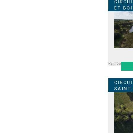
CIRCU
ET BO
Paimboeuf
Cor
CIRCU
SAINT