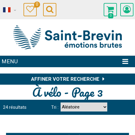
0
0
MENU
AFFINER VOTRE RECHERCHE
À vélo - Page 3
24
résultats
Tri :