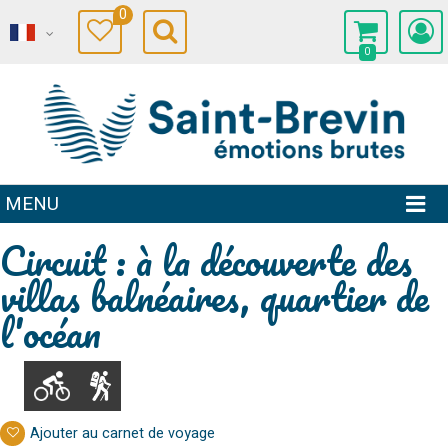
0
0
MENU
Circuit : à la découverte des
villas balnéaires, quartier de
l'océan
Ajouter au carnet de voyage