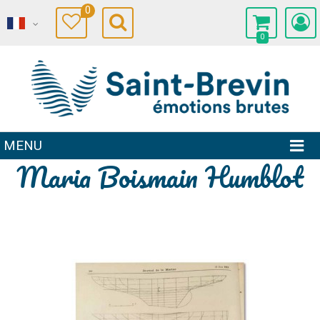
0
0
MENU
Maria Boismain Humblot