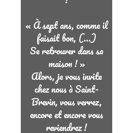
« À sept ans, comme il
faisait bon, (…)
Se retrouver dans sa
maison ! »
Alors, je vous invite
chez nous à Saint-
Brevin, vous verrez,
encore et encore vous
reviendrez !