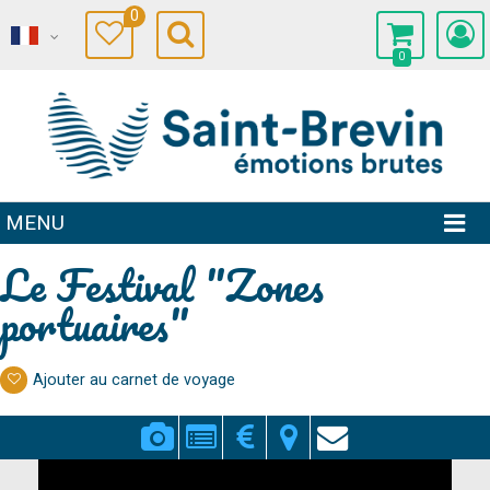
0
0
MENU
Le Festival "Zones
portuaires"
Ajouter au carnet de voyage