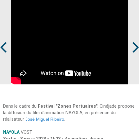
Prev
Next
Dans le cadre du
Festival "Zones Portuaires"
, Cinéjade propose
la diffusion du film d'animation NAYOLA, en présence du
réalisateur
.
José Miguel Ribeiro
NAYOLA
VOST
Sortie : 8 mars 2023 - 1h23 - Animation, drame.