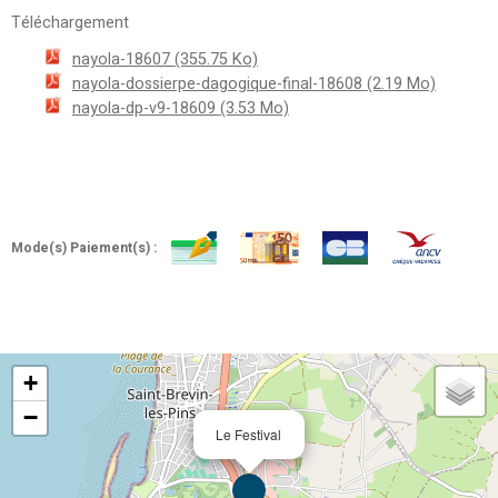
Téléchargement
nayola-18607
(355.75 Ko)
nayola-dossierpe-dagogique-final-18608
(2.19 Mo)
nayola-dp-v9-18609
(3.53 Mo)
Mode(s) Paiement(s) :
+
−
Le Festival