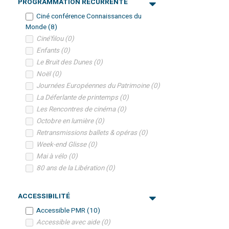
PROGRAMMATION RÉCURRENTE
Ciné conférence Connaissances du
Monde
(
8
)
Ciné'filou
(
0
)
Enfants
(
0
)
Le Bruit des Dunes
(
0
)
Noël
(
0
)
Journées Européennes du Patrimoine
(
0
)
La Déferlante de printemps
(
0
)
Les Rencontres de cinéma
(
0
)
Octobre en lumière
(
0
)
Retransmissions ballets & opéras
(
0
)
Week-end Glisse
(
0
)
Mai à vélo
(
0
)
80 ans de la Libération
(
0
)
ACCESSIBILITÉ
Accessible PMR
(
10
)
Accessible avec aide
(
0
)