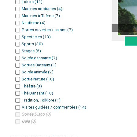
Loisirs
(
11
)
Marchés nocturnes
(
4
)
Marchés à Thème
(
7
)
Nautisme
(
4
)
Portes ouvertes / salons
(
7
)
Spectacles
(
13
)
Sports
(
30
)
Stages
(
5
)
Soirée dansante
(
7
)
Sorties Bateaux
(
1
)
Soirée animée
(
2
)
Sortie Nature
(
10
)
Théâtre
(
3
)
Thé Dansant
(
10
)
Tradition, Folklore
(
1
)
Visites guidées / commentées
(
14
)
Soirée Disco
(
0
)
Gala
(
0
)