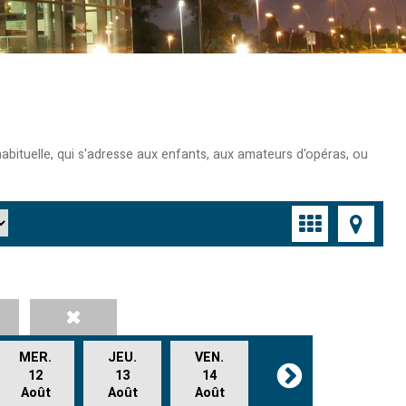
abituelle, qui s'adresse aux enfants, aux amateurs d'opéras, ou
MER.
JEU.
VEN.
12
13
14
Août
Août
Août