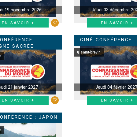
di 19 novembre 2026
Jeudi 03 décembre 20
EN SAVOIR +
EN SAVOIR +
CONFÉRENCE :
CINÉ-CONFÉRENCE :
GNE SACRÉE
saint-brevin
n
eudi 21 janvier 2027
Jeudi 04 février 202
EN SAVOIR +
EN SAVOIR +
CONFÉRENCE : JAPON
n