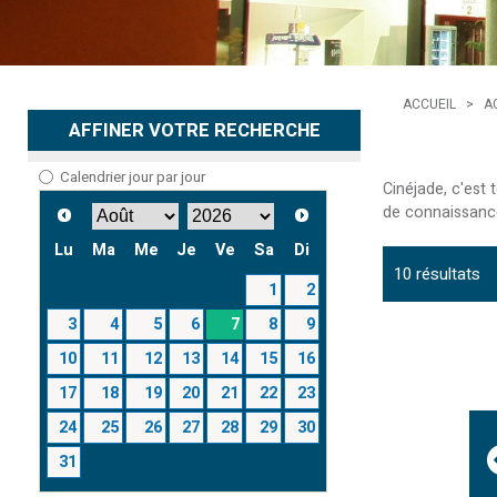
ACCUEIL
>
A
AFFINER VOTRE RECHERCHE
Calendrier jour par jour
Cinéjade, c'est
de connaissanc
Lu
Ma
Me
Je
Ve
Sa
Di
10
résultats
1
2
3
4
5
6
7
8
9
10
11
12
13
14
15
16
17
18
19
20
21
22
23
24
25
26
27
28
29
30
31