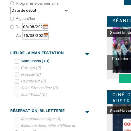
Programme par semaine
Aujourd'hui
SÉANC
Du
saint-brevi
Au
LIEU DE LA MANIFESTATION
Du dimanch
Saint Brevin
(
10
)
Corsept
(
0
)
Frossay
(
0
)
Paimboeuf
(
0
)
Saint-Père en Retz
(
0
)
Saint-Viaud
(
0
)
CINÉ-
AUSTR
saint-brevi
RÉSERVATION, BILLETTERIE
Réservation en ligne
(
0
)
Billetterie disponible à l'Office de