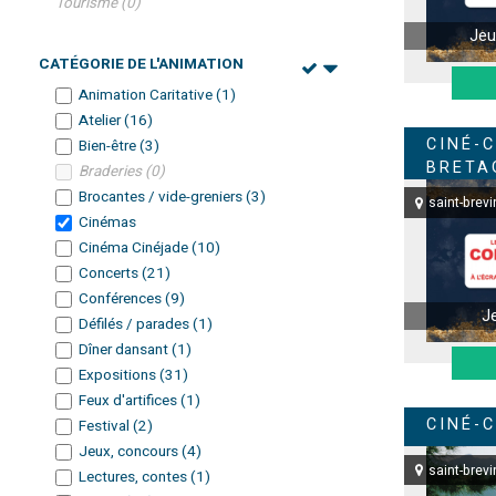
Tourisme
(
0
)
Jeu
CATÉGORIE DE L'ANIMATION
Animation Caritative
(
1
)
Atelier
(
16
)
CINÉ-
Bien-être
(
3
)
BRETA
Braderies
(
0
)
Brocantes / vide-greniers
(
3
)
saint-brevi
Cinémas
Cinéma Cinéjade
(
10
)
Concerts
(
21
)
Conférences
(
9
)
J
Défilés / parades
(
1
)
Dîner dansant
(
1
)
Expositions
(
31
)
Feux d'artifices
(
1
)
CINÉ-
Festival
(
2
)
Jeux, concours
(
4
)
saint-brevi
Lectures, contes
(
1
)