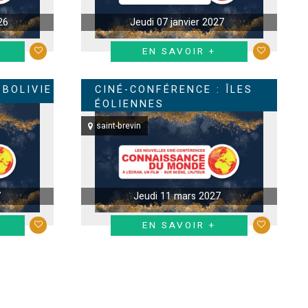
26
Jeudi 07 janvier 2027
EN SAVOIR +
 BOLIVIE
CINÉ-CONFÉRENCE : ÎLES
ÉOLIENNES
saint-brevin
7
Jeudi 11 mars 2027
EN SAVOIR +