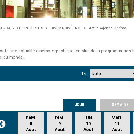
GENDA, VISITES & SORTIES
>
CINÉMA CINÉJADE
>
Actus Agenda Cinéma
 toute une actualité cinématographique, en plus de la programmation h
e du monde...
Tri :
JOUR
SEMAINE
SAM.
DIM.
LUN.
MAR.
8
9
10
11
Août
Août
Août
Août