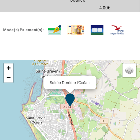
Séance
4.00€
Mode(s) Paiement(s) :
+
−
Soirée Derrière l'Océan