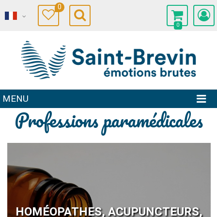
0
0
MENU
Professions paramédicales
HOMÉOPATHES, ACUPUNCTEURS,