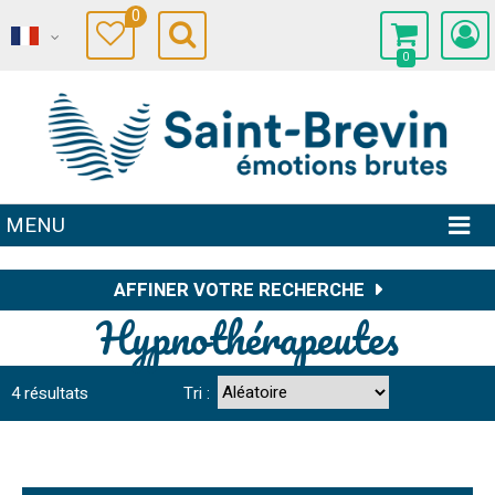
0
0
MENU
AFFINER VOTRE RECHERCHE
Hypnothérapeutes
4
résultats
Tri :