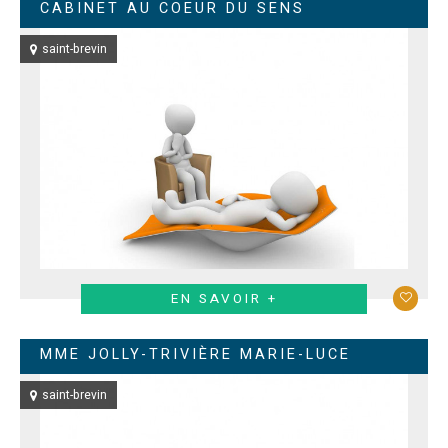
CABINET AU COEUR DU SENS
saint-brevin
EN SAVOIR +
MME JOLLY-TRIVIÈRE MARIE-LUCE
saint-brevin