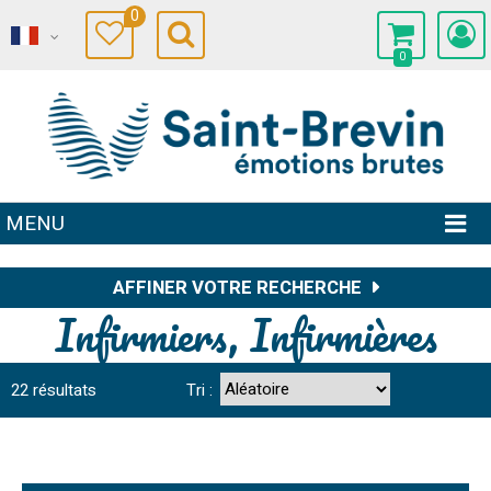
0
0
MENU
AFFINER VOTRE RECHERCHE
Infirmiers, Infirmières
22
résultats
Tri :