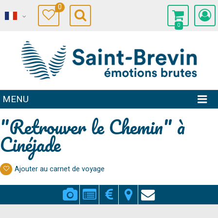
0
0
MENU
"Retrouver le Chemin" à
Cinéjade
Ajouter au carnet de voyage