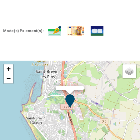
Mode(s) Paiement(s) :
+
−