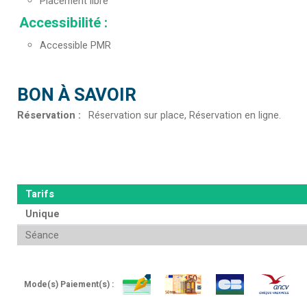
Placement libre
Accessibilité
:
Accessible PMR
BON À SAVOIR
Réservation
:
Réservation sur place
Réservation en ligne
Tarifs
Unique
Séance
Mode(s) Paiement(s) :