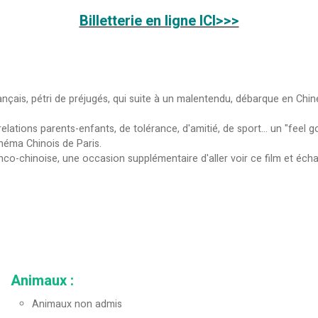
Billetterie en ligne ICI>>>
.
nçais, pétri de préjugés, qui suite à un malentendu, débarque en Chine
lations parents-enfants, de tolérance, d'amitié, de sport... un "feel 
néma Chinois de Paris.
co-chinoise, une occasion supplémentaire d'aller voir ce film et échan
Animaux
:
Animaux non admis