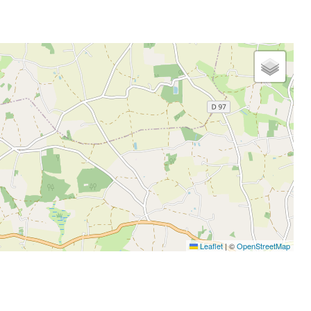
Leaflet
|
©
OpenStreetMap