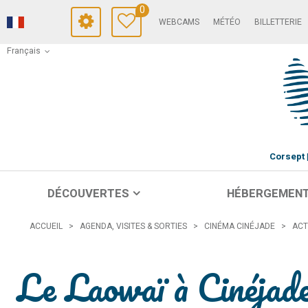
0
WEBCAMS
MÉTÉO
BILLETTERIE
Français
Corsept
DÉCOUVERTES
HÉBERGEMEN
ACCUEIL
>
AGENDA, VISITES & SORTIES
>
CINÉMA CINÉJADE
>
ACT
Le Laowaï à Cinéjad