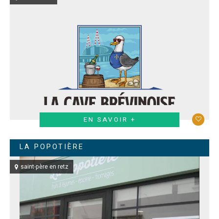
EN SAVOIR +
LA POPOTIÈRE
saint-père en retz