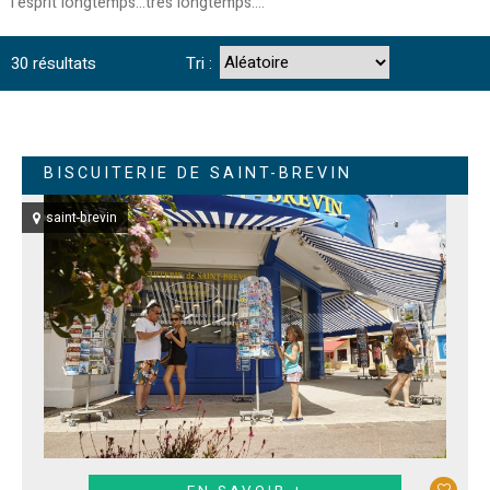
l'esprit longtemps...très longtemps....
30
résultats
Tri :
BISCUITERIE DE SAINT-BREVIN
saint-brevin