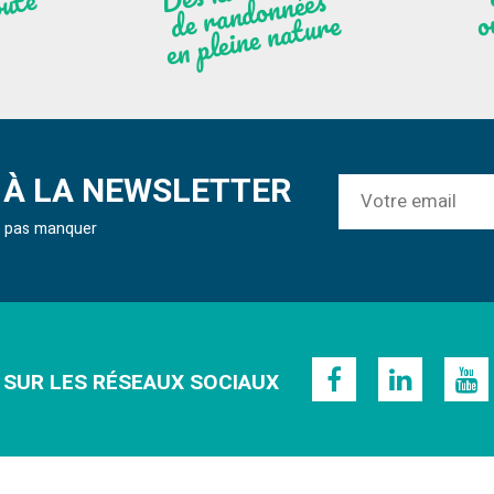
ute
nées
r
re
À LA NEWSLETTER
ne pas manquer
 SUR LES RÉSEAUX SOCIAUX