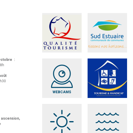
 Octobre :
18h
 août
8h30
WEBCAMS
t ascension,
e