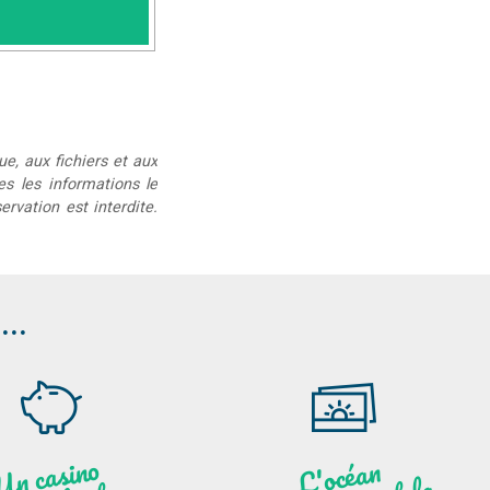
ue, aux fichiers et aux
ées les informations le
rvation est interdite.
..
U
n c
asi
n
o
ouve
l'
a
n
L'océ
a
n
Atl
a
nti
B
ret
a
g