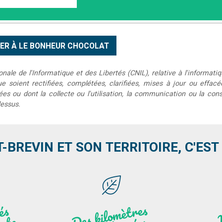
le de l'Informatique et des Libertés (CNIL), relative à l'informatiq
que soient rectifiées, complétées, clarifiées, mises à jour ou effac
s ou dont la collecte ou l'utilisation, la communication ou la conse
dessus.
T-BREVIN ET SON TERRITOIRE, C'EST .
Des
kilo
mèt
res
de
r
a
n
do
n
e
n
plei
ne
n
atu
s
és
n
i
'
a
n