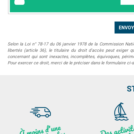
Selon la Loi n° 78-17 du 06 janvier 1978 de la Commission Nationa
libertés (article 36), le titulaire du droit d'accès peut exiger 
concernant qui sont inexactes, incomplètes, équivoques, périmée
Pour exercer ce droit, merci de le préciser dans le formulaire ci-
S
moi
ns
d'u
ne
heu
re
de
N
a
De
activit
aut
l