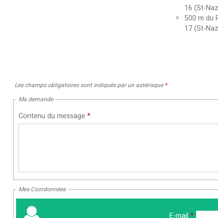
16 (St-Naz
500
m du P
17 (St-Naz
Les champs obligatoires sont indiqués par un astérisque
*
Ma demande
Contenu du message
*
Mes Coordonnées
E-mail
*