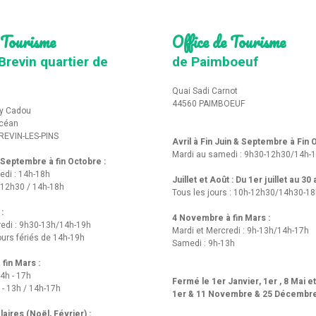
 Tourisme
Office de Tourisme
Brevin quartier de
de Paimboeuf
Quai Sadi Carnot
44560 PAIMBOEUF
y Cadou
Océan
REVIN-LES-PINS
Avril à Fin Juin & Septembre à Fin
Mardi au samedi : 9h30-12h30/14h-
t Septembre à fin Octobre :
edi : 14h-18h
Juillet et Août : Du 1er juillet au 30
-12h30 / 14h-18h
Tous les jours : 10h-12h30/14h30-1
 :
4 Novembre à fin Mars :
redi : 9h30-13h/14h-19h
Mardi et Mercredi : 9h-13h/14h-17h
urs fériés de 14h-19h
Samedi : 9h-13h
fin Mars :
14h - 17h
Fermé le 1er Janvier, 1er , 8 Mai e
 - 13h / 14h-17h
1er & 11 Novembre & 25 Décembr
aires (Noël, Février) :