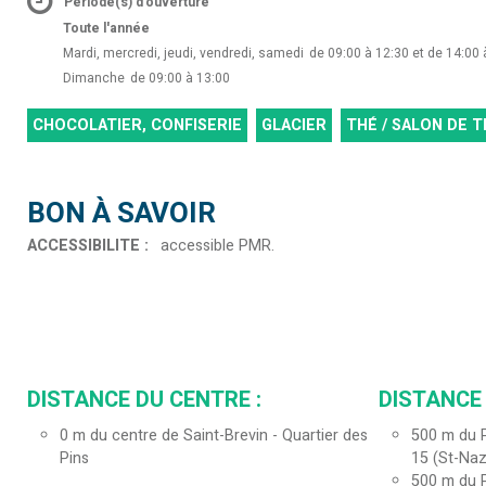
Période(s) d'ouverture
Toute l'année
Mardi, mercredi, jeudi, vendredi, samedi
de 09:00 à 12:30 et de 14:00 
Dimanche
de 09:00 à 13:00
CHOCOLATIER, CONFISERIE
GLACIER
THÉ / SALON DE T
BON À SAVOIR
ACCESSIBILITE
:
accessible PMR
DISTANCE DU CENTRE :
DISTANCE 
0
m du centre de Saint-Brevin - Quartier des
500
m du P
Pins
15 (St-Naz
500
m du P