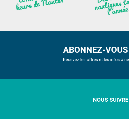
À
ntes
ques to
née
ABONNEZ-VOUS 
Recevez les offres et les infos à 
NOUS SUIVRE