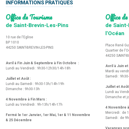
INFORMATIONS PRATIQUES
Office de Tourisme
Office de
de Saint-Brevin-Les-Pins
de Saint-
l'Océan
10 rue de l'Eglise
BP 1010
Place René Gu
44250 SAINT-BREVIN-LES-PINS
Quartier de l'
44250 SAINT-B
Avril à Fin Juin & Septembre à Fin Octobre :
Avril à Juin e
Lundi au Vendredi : 9h30-12h30/14h-18h
Mardi au vendr
Samedi : 9h30
Juillet et Août :
Lundi au Samedi : 9h30-13h/14h-19h
Juillet et Août
Dimanche : 9h30-13h
Lundi au Vend
Dimanche et jo
4 Novembre à Fin Mars :
Lundi au Vendredi : 9h-13h/14h-17h
4 Novembre à 
Mercredi : de 
Fermé le 1er Janvier, 1er Mai, 1er & 11 Novembre
Samedi : de 9h
& 25 Décembre
Vacances scol