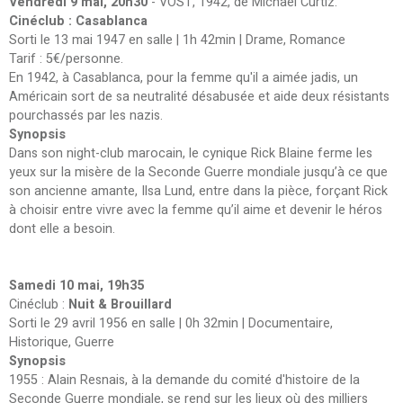
Vendredi 9 mai, 20h30
- VOST, 1942, de Michael Curtiz.
Cinéclub : Casablanca
Sorti le 13 mai 1947 en salle | 1h 42min | Drame, Romance
Tarif : 5€/personne.
En 1942, à Casablanca, pour la femme qu'il a aimée jadis, un
Américain sort de sa neutralité désabusée et aide deux résistants
pourchassés par les nazis.
Synopsis
Dans son night-club marocain, le cynique Rick Blaine ferme les
yeux sur la misère de la Seconde Guerre mondiale jusqu’à ce que
son ancienne amante, Ilsa Lund, entre dans la pièce, forçant Rick
à choisir entre vivre avec la femme qu’il aime et devenir le héros
dont elle a besoin.
Samedi 10 mai, 19h35
Cinéclub :
Nuit & Brouillard
Sorti le 29 avril 1956 en salle | 0h 32min | Documentaire,
Historique, Guerre
Synopsis
1955 : Alain Resnais, à la demande du comité d'histoire de la
Seconde Guerre mondiale, se rend sur les lieux où des milliers