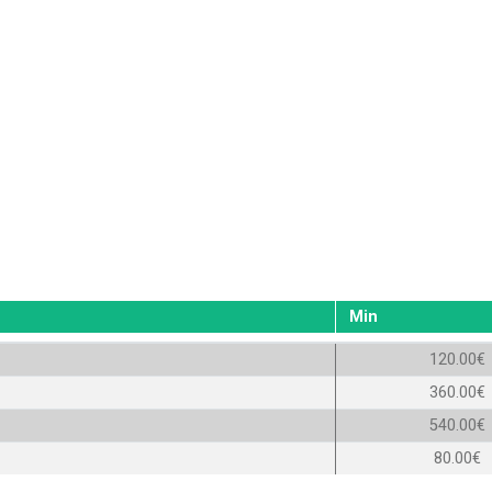
Min
120.00€
360.00€
540.00€
80.00€