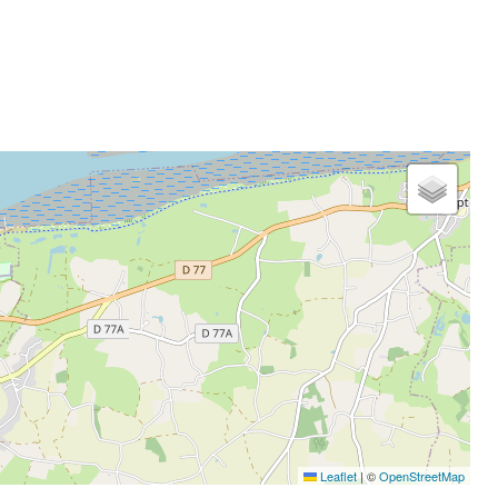
Leaflet
|
©
OpenStreetMap