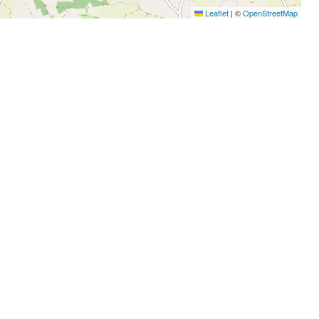
Leaflet
|
©
OpenStreetMap