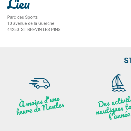
Lieu
Parc des Sports
10 avenue de la Guerche
44250
ST BREVIN LES PINS
S
moi
ns
d'u
ne
heu
re
de
N
a
De
activit
aut
l
À
ntes
ques to
née