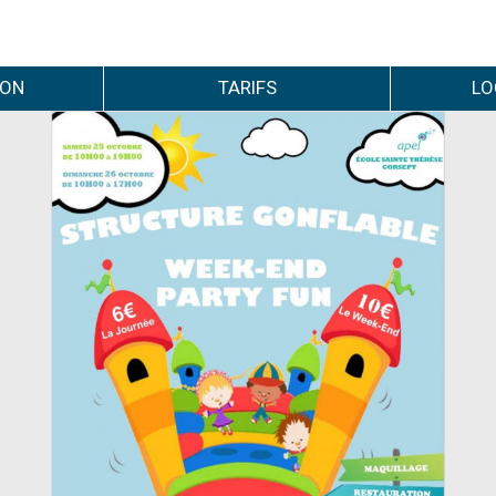
ION
TARIFS
LO