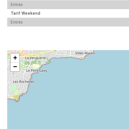
Entrée
Tarif Weekend
Entrée
+
−