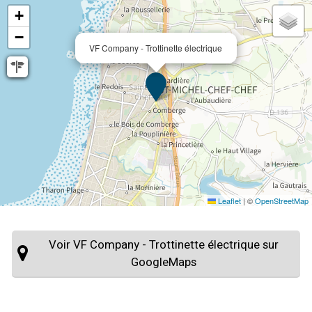
+
−
VF Company - Trottinette électrique
Leaflet
|
©
OpenStreetMap
Voir VF Company - Trottinette électrique sur
GoogleMaps