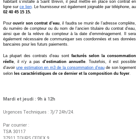
habitant s’installe à Saint Brevin, il peut mettre en place son contrat en 
ligne sur 
ce lien
. Le fournisseur est également joignable par téléphone, au 
02 40 45 15 15.
Pour 
ouvrir son contrat d’eau
, il faudra se munir de l’adresse complète, 
du numéro de compteur ou du nom de l’ancien titulaire du contrat d’eau, 
ainsi que de la relève du compteur à la date d’emménagement. Il sera 
également nécessaire de communiquer ses coordonnées et ses données 
bancaires pour les futurs paiements. 
La plupart des contrats d’eau sont 
facturés selon la consommation 
réelle
, il n’y a pas 
d’estimation annuelle
. Toutefois, il est possible 
d’avoir 
une estimation en m3 de la consommation d’eau
 de son logement 
selon 
les caractéristiques de ce dernier et la composition du foyer
.  
Mardi et jeudi : 9h à 12h
Urgences Techniques : 7j/7 24h/24.
Par courrier :
TSA 30117
37911 TOURS CEDEX 9