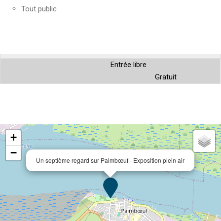
Tout public
Entrée libre
Gratuit
+
−
Un septième regard sur Paimbœuf - Exposition plein air