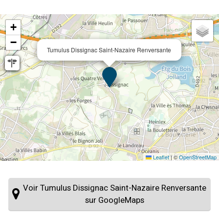
+
−
Tumulus Dissignac Saint-Nazaire Renversante
Leaflet
|
©
OpenStreetMap
Voir Tumulus Dissignac Saint-Nazaire Renversante
sur GoogleMaps