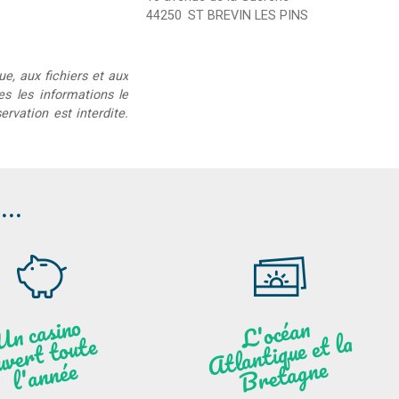
44250
ST BREVIN LES PINS
ue, aux fichiers et aux
ées les informations le
rvation est interdite.
..
U
n c
asi
n
o
ouve
l'
a
n
L'océ
a
n
Atl
a
nti
B
ret
a
g
que et la
t toute
ne
née