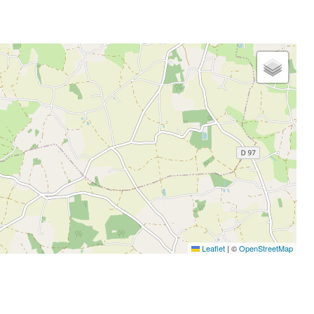
Leaflet
|
©
OpenStreetMap