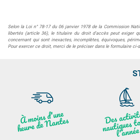
Selon la Loi n° 78-17 du 06 janvier 1978 de la Commission Nationa
libertés (article 36), le titulaire du droit d'accès peut exiger 
concernant qui sont inexactes, incomplètes, équivoques, périmée
Pour exercer ce droit, merci de le préciser dans le formulaire ci-
S
moi
ns
d'u
ne
heu
re
de
N
a
De
activit
aut
l
À
ntes
ques to
née