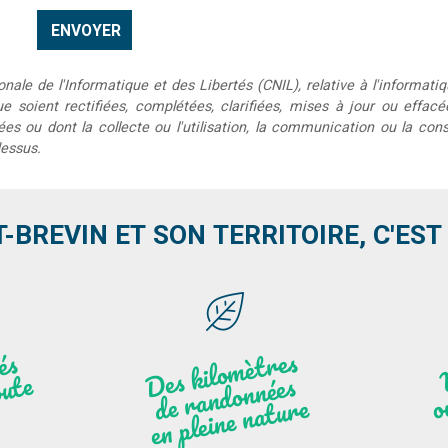
le de l'Informatique et des Libertés (CNIL), relative à l'informatiq
que soient rectifiées, complétées, clarifiées, mises à jour ou effac
s ou dont la collecte ou l'utilisation, la communication ou la conse
dessus.
T-BREVIN ET SON TERRITOIRE, C'EST .
Des
kilo
mèt
res
de
r
a
n
do
n
e
n
plei
ne
n
atu
s
és
n
i
'
a
n
ute
nées
r
re