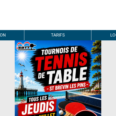
ION
TARIFS
LO