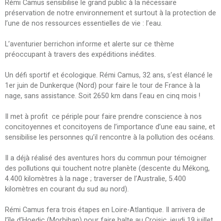
Rémi Camus sensibilise le grand public à la nécessaire
préservation de notre environnement et surtout à la protection de
l’une de nos ressources essentielles de vie : l’eau.
L’aventurier berrichon informe et alerte sur ce thème
préoccupant à travers des expéditions inédites.
Un défi sportif et écologique. Rémi Camus, 32 ans, s’est élancé le
1er juin de Dunkerque (Nord) pour faire le tour de France à la
nage, sans assistance. Soit 2650 km dans l’eau en cinq mois !
Il met à profit ce périple pour faire prendre conscience à nos
concitoyennes et concitoyens de l’importance d’une eau saine, et
sensibilise les personnes qu’il rencontre à la pollution des océans.
Il a déjà réalisé des aventures hors du commun pour témoigner
des pollutions qui touchent notre planète (descente du Mékong,
4.400 kilomètres à la nage ; traverser de l’Australie, 5.400
kilomètres en courant du sud au nord).
Rémi Camus fera trois étapes en Loire-Atlantique. Il arrivera de
l’île d’Hoedic (Morbihan) pour faire halte au Croisic, jeudi 19 juillet,