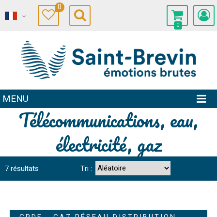
0
0
MENU
Télécommunications, eau,
électricité, gaz
7
résultats
Tri :