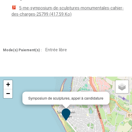
5-me-symposium-de-sculptures-monumentales-cahier-
des-charges-25799
(417.59 Ko)
Entrée libre
Mode(s) Paiement(s) :
+
−
Symposium de sculptures, appel à candidature