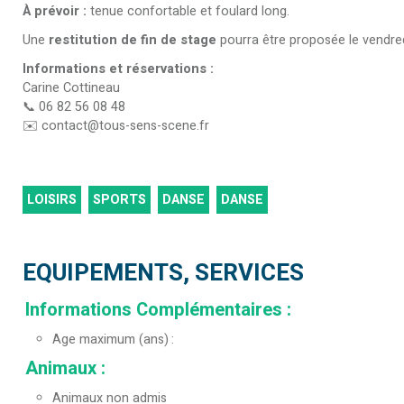
À prévoir :
tenue confortable et foulard long.
Une
restitution de fin de stage
pourra être proposée le vendred
Informations et réservations :
Carine Cottineau
📞 06 82 56 08 48
✉️
contact@tous-sens-scene.fr
LOISIRS
SPORTS
DANSE
DANSE
EQUIPEMENTS, SERVICES
Informations Complémentaires
:
Age maximum (ans)
Animaux
:
Animaux non admis