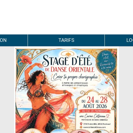
ION
TARIFS
LO