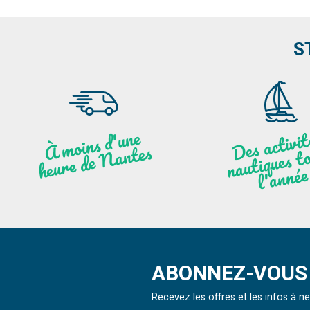
S
moi
ns
d'u
ne
heu
re
de
N
a
De
activit
aut
l
À
ntes
ques to
née
ABONNEZ-VOUS 
Recevez les offres et les infos à 