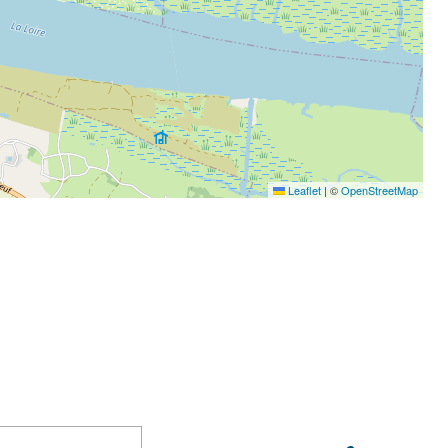
Leaflet
|
©
OpenStreetMap