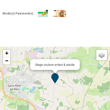
Mode(s) Paiement(s) :
+
−
Stage couture enfant & adulte