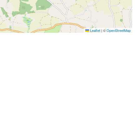
Leaflet
|
©
OpenStreetMap