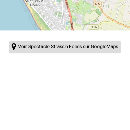
Voir Spectacle Strass'n Folies sur GoogleMaps