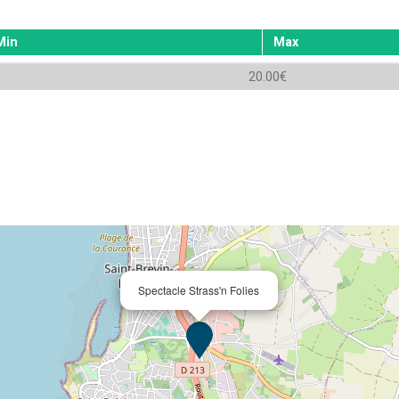
Min
Max
20.00€
Spectacle Strass'n Folies