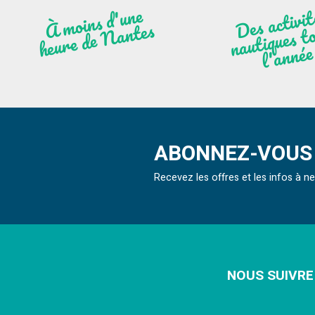
moi
ns
d'u
ne
heu
re
de
N
a
De
activit
aut
l
À
ntes
ques to
née
ABONNEZ-VOUS 
Recevez les offres et les infos à 
NOUS SUIVRE