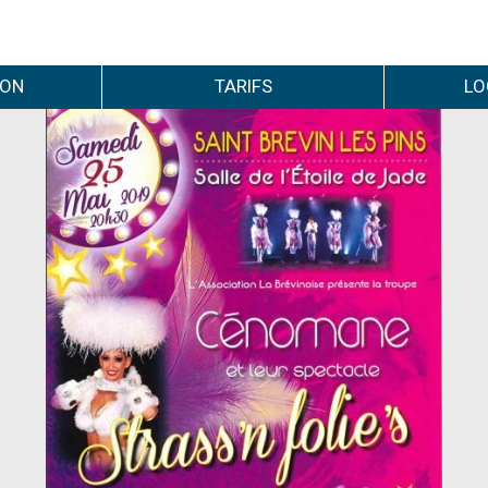
ION
TARIFS
LO