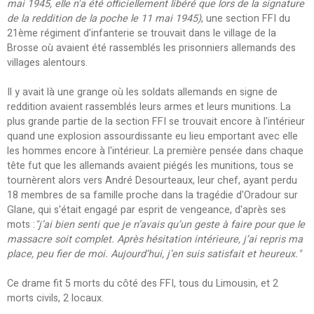
mai 1945, elle n'a été officiellement libéré que lors de la signature
de la reddition de la poche le 11 mai 1945)
, une section FFI du
21ème régiment d'infanterie se trouvait dans le village de la
Brosse où avaient été rassemblés les prisonniers allemands des
villages alentours.
Il y avait là une grange où les soldats allemands en signe de
reddition avaient rassemblés leurs armes et leurs munitions. La
plus grande partie de la section FFI se trouvait encore à l'intérieur
quand une explosion assourdissante eu lieu emportant avec elle
les hommes encore à l'intérieur. La première pensée dans chaque
tête fut que les allemands avaient piégés les munitions, tous se
tournèrent alors vers André Desourteaux, leur chef, ayant perdu
18 membres de sa famille proche dans la tragédie d'Oradour sur
Glane, qui s'était engagé par esprit de vengeance, d'après ses
mots :
"j’ai bien senti que je n’avais qu’un geste à faire pour que le
massacre soit complet. Après hésitation intérieure, j’ai repris ma
place, peu fier de moi. Aujourd’hui, j’en suis satisfait et heureux."
Ce drame fit 5 morts du côté des FFI, tous du Limousin, et 2
morts civils, 2 locaux.