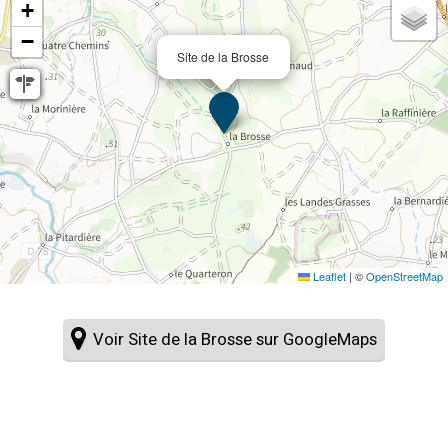
+
−
Site de la Brosse
Leaflet
|
©
OpenStreetMap
Voir Site de la Brosse sur GoogleMaps