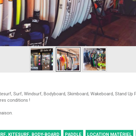
: Kitesurf, Surf, Windsurf, Bodyboard, Skimboard, Wakeboard, Stand Up
res conditions !
naison.
RF, KITESURF, BODY-BOARD
PADDLE
LOCATION MATÉRIEL