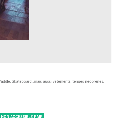
 Paddle, Skateboard...mais aussi vêtements, tenues néoprènes,
NON ACCESSIBLE PMR