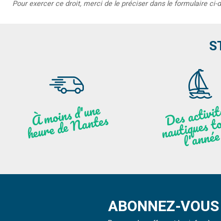
Pour exercer ce droit, merci de le préciser dans le formulaire ci-
S
moi
ns
d'u
ne
heu
re
de
N
a
De
activit
aut
l
À
ntes
ques to
née
ABONNEZ-VOUS 