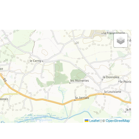
Leaflet
|
©
OpenStreetMap