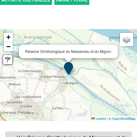
ACTIVITÉ CULTURELLE
FAUNE / FLORE
+
−
Réserve Ornithologique du Massereau et du Migron
Leaflet
|
©
OpenStreetMap