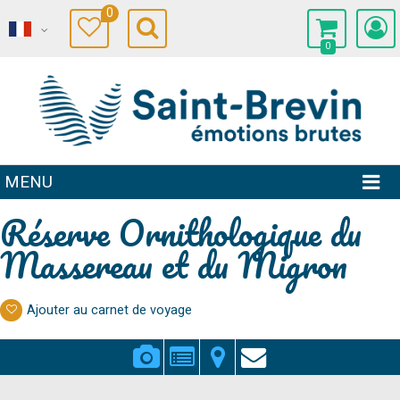
0
0
MENU
Réserve Ornithologique du
Massereau et du Migron
Ajouter au carnet de voyage