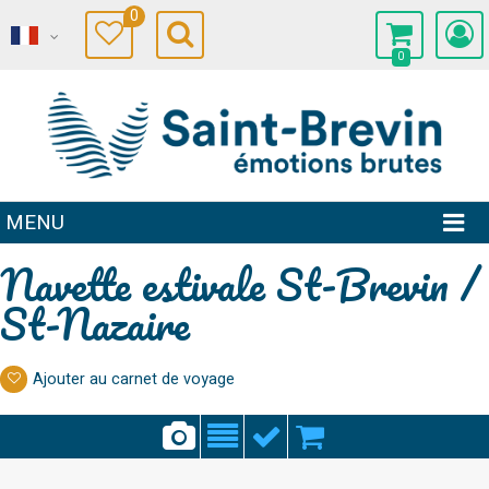
0
0
MENU
Navette estivale St-Brevin /
St-Nazaire
Ajouter au carnet de voyage