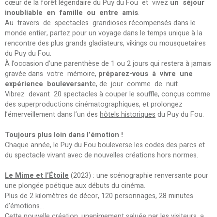
cœur de la forêt légendaire du Puy du Fou et vivez
un séjour
inoubliable en famille ou entre amis
.
Au travers de spectacles grandioses récompensés dans le
monde entier, partez pour un voyage dans le temps unique à la
rencontre des plus grands gladiateurs, vikings ou mousquetaires
du Puy du Fou.
À l’occasion d’une parenthèse de 1 ou 2 jours qui restera à jamais
gravée dans votre mémoire,
préparez-vous à vivre une
expérience bouleversant
e, de jour comme de nuit.
Vibrez devant 20 spectacles à couper le souffle, conçus comme
des superproductions cinématographiques, et prolongez
l’émerveillement dans l’un des
hôtels historiques
du Puy du Fou.
Toujours plus loin dans l’émotion !
Chaque année, le Puy du Fou bouleverse les codes des parcs et
du spectacle vivant avec de nouvelles créations hors normes.
Le Mime et l’Étoile
(2023) : une scénographie renversante pour
une plongée poétique aux débuts du cinéma.
Plus de 2 kilomètres de décor, 120 personnages, 28 minutes
d’émotions...
Cette nouvelle création, unanimement saluée par les visiteurs, a