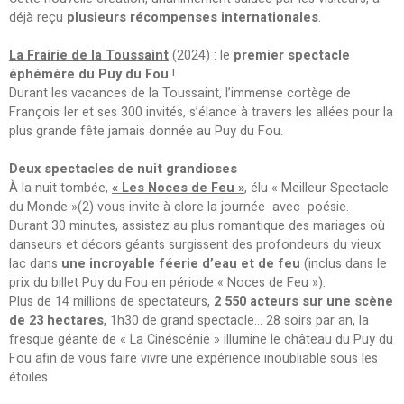
déjà reçu
plusieurs récompenses internationales
.
La Frairie de la Toussaint
(2024) : le
premier spectacle
éphémère du Puy du Fou
!
Durant les vacances de la Toussaint, l’immense cortège de
François Ier et ses 300 invités, s’élance à travers les allées pour la
plus grande fête jamais donnée au Puy du Fou.
Deux spectacles de nuit grandioses
À la nuit tombée,
« Les Noces de Feu »
, élu « Meilleur Spectacle
du Monde »(2) vous invite à clore la journée avec poésie.
Durant 30 minutes, assistez au plus romantique des mariages où
danseurs et décors géants surgissent des profondeurs du vieux
lac dans
une incroyable féerie d’eau et de feu
(inclus dans le
prix du billet Puy du Fou en période « Noces de Feu »).
Plus de 14 millions de spectateurs,
2 550 acteurs sur une scène
de 23 hectares
, 1h30 de grand spectacle... 28 soirs par an, la
fresque géante de « La Cinéscénie » illumine le château du Puy du
Fou afin de vous faire vivre une expérience inoubliable sous les
étoiles.