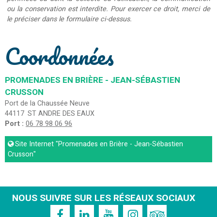
ou la conservation est interdite. Pour exercer ce droit, merci de
le préciser dans le formulaire ci-dessus.
Coordonnées
PROMENADES EN BRIÈRE - JEAN-SÉBASTIEN
CRUSSON
Port de la Chaussée Neuve
44117
ST ANDRE DES EAUX
Port :
06 78 98 06 96
Site Internet
"Promenades en Brière - Jean-Sébastien
Crusson"
NOUS SUIVRE SUR LES RÉSEAUX SOCIAUX