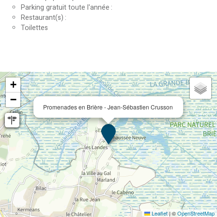
Parking gratuit toute l'année
Restaurant(s)
Toilettes
+
−
Promenades en Brière - Jean-Sébastien Crusson
Leaflet
|
©
OpenStreetMap