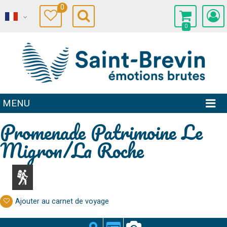
0
0
MENU
Promenade Patrimoine Le
Migron/La Roche
Ajouter au carnet de voyage