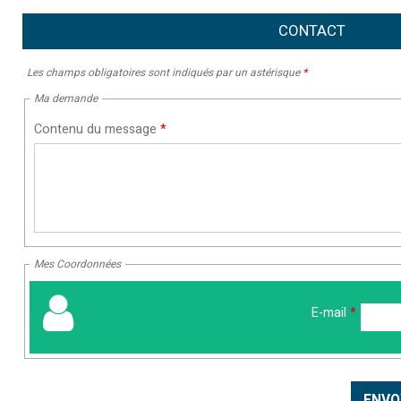
CONTACT
Les champs obligatoires sont indiqués par un astérisque
*
Ma demande
Contenu du message
*
Mes Coordonnées
E-mail
*