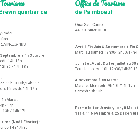
 Tourisme
Office de Tourisme
Brevin quartier de
de Paimboeuf
Quai Sadi Carnot
44560 PAIMBOEUF
y Cadou
Océan
REVIN-LES-PINS
Avril à Fin Juin & Septembre à Fin
Mardi au samedi : 9h30-12h30/14h-
t Septembre à fin Octobre :
edi : 14h-18h
Juillet et Août : Du 1er juillet au 30
-12h30 / 14h-18h
Tous les jours : 10h-12h30/14h30-1
 :
4 Novembre à fin Mars :
redi : 9h30-13h/14h-19h
Mardi et Mercredi : 9h-13h/14h-17h
urs fériés de 14h-19h
Samedi : 9h-13h
fin Mars :
14h - 17h
Fermé le 1er Janvier, 1er , 8 Mai e
 - 13h / 14h-17h
1er & 11 Novembre & 25 Décembr
aires (Noël, Février) :
di de 14h-17h30