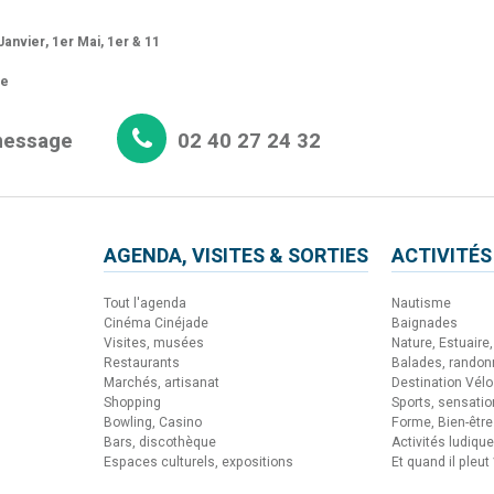
anvier, 1er Mai, 1er & 11
re
message
02 40 27 24 32
AGENDA, VISITES & SORTIES
ACTIVITÉS
Tout l'agenda
Nautisme
Cinéma Cinéjade
Baignades
Visites, musées
Nature, Estuaire, 
Restaurants
Balades, rando
Marchés, artisanat
Destination Vélo
Shopping
Sports, sensati
Bowling, Casino
Forme, Bien-être
Bars, discothèque
Activités ludiqu
Espaces culturels, expositions
Et quand il pleut 