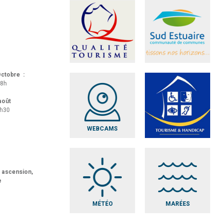
 Octobre :
18h
 août
8h30
WEBCAMS
t ascension,
e
MÉTÉO
MARÉES