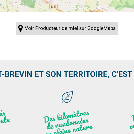
Voir Producteur de miel sur GoogleMaps
T-BREVIN ET SON TERRITOIRE, C'EST .
Des
kilo
mèt
res
de
r
a
n
do
n
e
n
plei
ne
n
atu
s
és
n
i
'
a
n
ute
nées
r
re