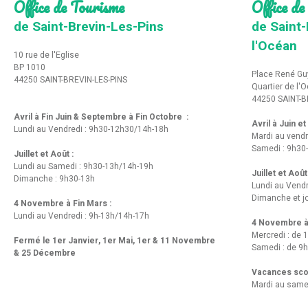
Office de Tourisme
Office de
de Saint-Brevin-Les-Pins
de Saint-
l'Océan
10 rue de l'Eglise
BP 1010
Place René Gu
44250 SAINT-BREVIN-LES-PINS
Quartier de l'
44250 SAINT-B
Avril à Fin Juin & Septembre à Fin Octobre :
Avril à Juin e
Lundi au Vendredi : 9h30-12h30/14h-18h
Mardi au vendr
Samedi : 9h30
Juillet et Août :
Lundi au Samedi : 9h30-13h/14h-19h
Juillet et Août
Dimanche : 9h30-13h
Lundi au Vend
Dimanche et jo
4 Novembre à Fin Mars :
Lundi au Vendredi : 9h-13h/14h-17h
4 Novembre à 
Mercredi : de 
Fermé le 1er Janvier, 1er Mai, 1er & 11 Novembre
Samedi : de 9h
& 25 Décembre
Vacances scol
Mardi au same