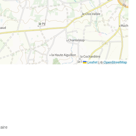
Leaflet
|
©
OpenStreetMap
aire