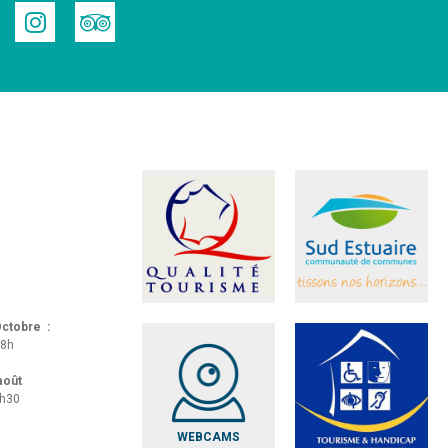
 Octobre :
18h
 août
8h30
WEBCAMS