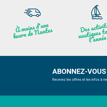
moi
ns
d'u
ne
heu
re
de
N
a
De
activit
aut
l
À
ntes
ques to
née
ABONNEZ-VOUS 
Recevez les offres et les infos à 