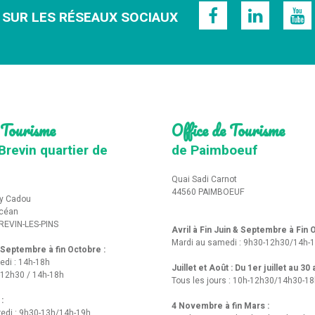
 SUR LES RÉSEAUX SOCIAUX
 Tourisme
Office de Tourisme
Brevin quartier de
de Paimboeuf
Quai Sadi Carnot
44560 PAIMBOEUF
y Cadou
Océan
REVIN-LES-PINS
Avril à Fin Juin & Septembre à Fin
Mardi au samedi : 9h30-12h30/14h-
t Septembre à fin Octobre :
edi : 14h-18h
Juillet et Août : Du 1er juillet au 30
-12h30 / 14h-18h
Tous les jours : 10h-12h30/14h30-1
 :
4 Novembre à fin Mars :
redi : 9h30-13h/14h-19h