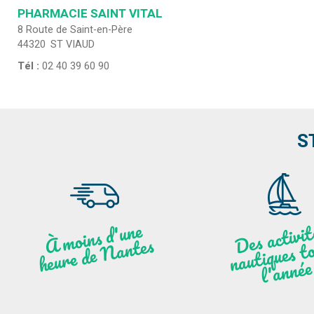
PHARMACIE SAINT VITAL
8 Route de Saint-en-Père
44320
ST VIAUD
Tél :
02 40 39 60 90
S
moi
ns
d'u
ne
heu
re
de
N
a
De
activit
aut
l
À
ntes
ques to
née