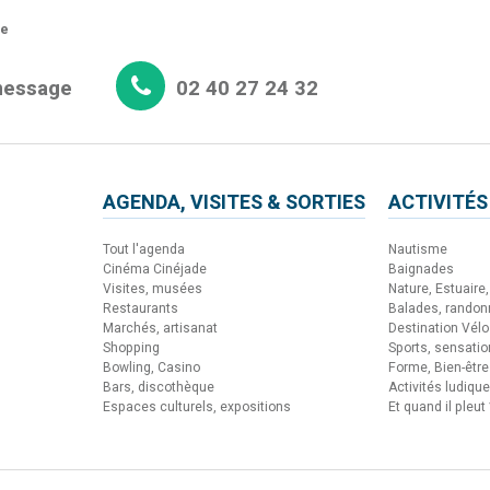
re
message
02 40 27 24 32
AGENDA, VISITES & SORTIES
ACTIVITÉS
Tout l'agenda
Nautisme
Cinéma Cinéjade
Baignades
Visites, musées
Nature, Estuaire, 
Restaurants
Balades, rando
Marchés, artisanat
Destination Vélo
Shopping
Sports, sensati
Bowling, Casino
Forme, Bien-être
Bars, discothèque
Activités ludiqu
Espaces culturels, expositions
Et quand il pleut 