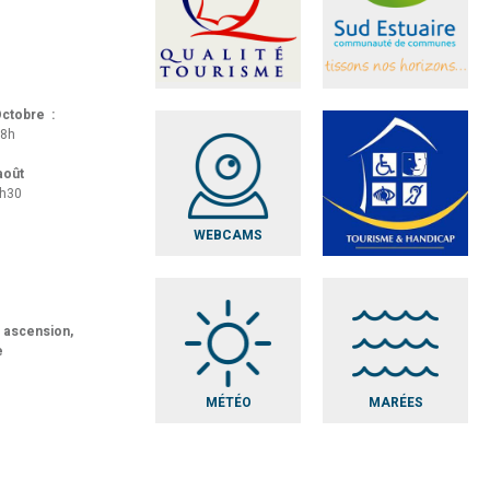
 Octobre :
18h
 août
8h30
WEBCAMS
t ascension,
e
MÉTÉO
MARÉES