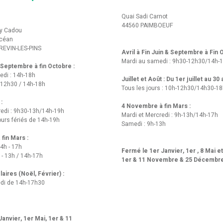
Quai Sadi Carnot
44560 PAIMBOEUF
y Cadou
Océan
REVIN-LES-PINS
Avril à Fin Juin & Septembre à Fin
Mardi au samedi : 9h30-12h30/14h-
t Septembre à fin Octobre :
edi : 14h-18h
Juillet et Août : Du 1er juillet au 30
-12h30 / 14h-18h
Tous les jours : 10h-12h30/14h30-1
 :
4 Novembre à fin Mars :
redi : 9h30-13h/14h-19h
Mardi et Mercredi : 9h-13h/14h-17h
urs fériés de 14h-19h
Samedi : 9h-13h
fin Mars :
14h - 17h
Fermé le 1er Janvier, 1er , 8 Mai e
 - 13h / 14h-17h
1er & 11 Novembre & 25 Décembr
aires (Noël, Février) :
di de 14h-17h30
anvier, 1er Mai, 1er & 11