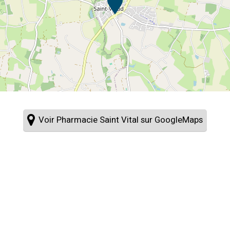
Voir Pharmacie Saint Vital sur GoogleMaps