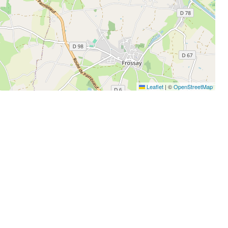
Leaflet
|
©
OpenStreetMap