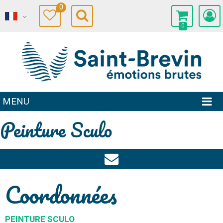
0
0
MENU
Peinture Sculo
Coordonnées
PEINTURE SCULO