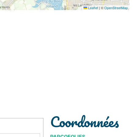
Leaflet
|
©
OpenStreetMap
Coordonnées
PARCOFOLIES