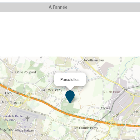
A l'année
Parcofolies