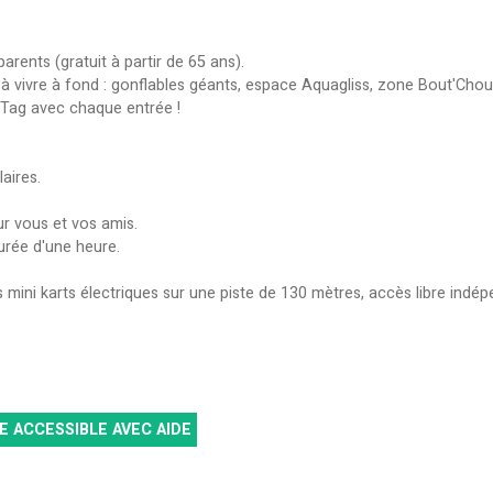
parents (gratuit à partir de 65 ans).
 à vivre à fond : gonflables géants, espace Aquagliss, zone Bout'Choux
r Tag avec chaque entrée !
aires.
ur vous et vos amis.
urée d'une heure.
s mini karts électriques sur une piste de 130 mètres, accès libre ind
E ACCESSIBLE AVEC AIDE