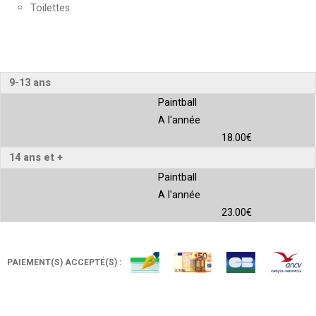
Toilettes
9-13 ans
Paintball
A l'année
18.00€
14 ans et +
Paintball
A l'année
23.00€
PAIEMENT(S) ACCEPTÉ(S) :